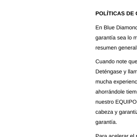
POLÍTICAS DE
En Blue Diamond
garantía sea lo m
resumen general 
Cuando note que 
Deténgase y lla
mucha experienci
ahorrándole tiem
nuestro EQUIPO d
cabeza y garanti
garantía.
Para acelerar el