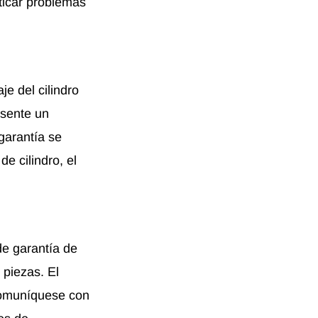
ticar problemas
e del cilindro
resente un
garantía se
e cilindro, el
de garantía de
 piezas. El
 Comuníquese con