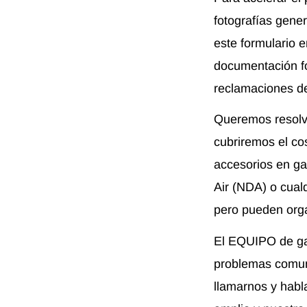
fotografías gene
este formulario 
documentación fo
reclamaciones de
Queremos resolve
cubriremos el cos
accesorios en gar
Air (NDA) o cualq
pero pueden organ
El EQUIPO de gar
problemas comun
llamarnos y habl