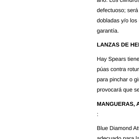
defectuoso; será
dobladas y/o los 
garantía.
LANZAS DE HE
Hay Spears tiene
púas contra rotu
para pinchar o g
provocará que se
MANGUERAS, 
:
Blue Diamond At
adecuado para la