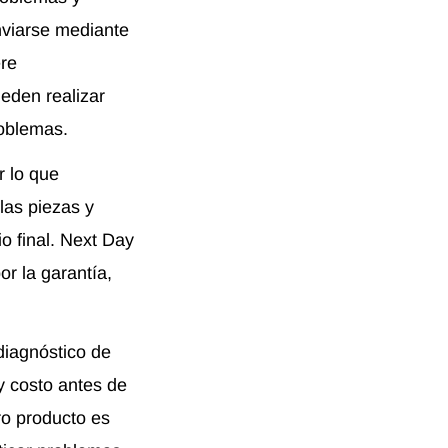
nviarse mediante
ere
eden realizar
roblemas.
r lo que
las piezas y
io final. Next Day
or la garantía,
diagnóstico de
 costo antes de
o producto es