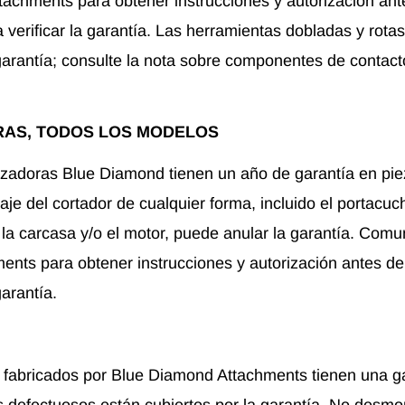
achments para obtener instrucciones y autorización ant
 verificar la garantía. Las herramientas dobladas y rota
 garantía; consulte la nota sobre componentes de contact
AS, TODOS LOS MODELOS
ozadoras Blue Diamond tienen un año de garantía en pi
je del cortador de cualquier forma, incluido el portacuchi
a carcasa y/o el motor, puede anular la garantía. Com
nts para obtener instrucciones y autorización antes d
garantía.
s fabricados por Blue Diamond Attachments tienen una ga
s defectuosos están cubiertos por la garantía. No desmon