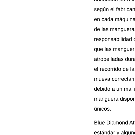
según el fabrica
en cada máquina o
de las mangueras
responsabilidad 
que las manguera
atropelladas dur
el recorrido de l
mueva correctam
debido a un mal 
manguera disponi
únicos.
Blue Diamond Att
estándar y algun