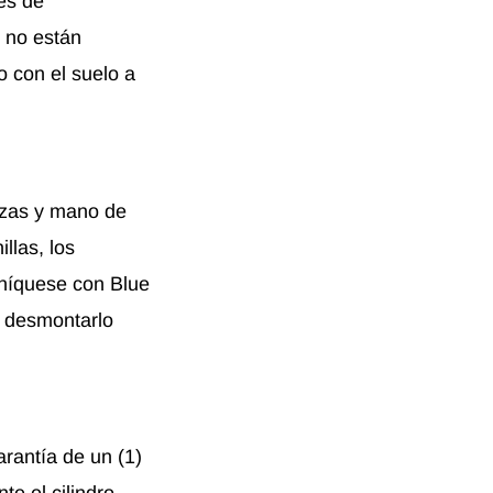
es de
s no están
o con el suelo a
ezas y mano de
llas, los
uníquese con Blue
e desmontarlo
rantía de un (1)
te el cilindro