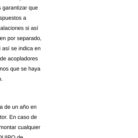
 garantizar que
ispuestos a
alaciones si así
den por separado,
 así se indica en
 de acopladores
enos que se haya
o.
ía de un año en
tor. En caso de
montar cualquier
 EQUIPO de