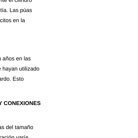
tía. Las púas
citos en la
) años en las
 hayan utilizado
ardo. Esto
Y CONEXIONES
as del tamaño
ración varía