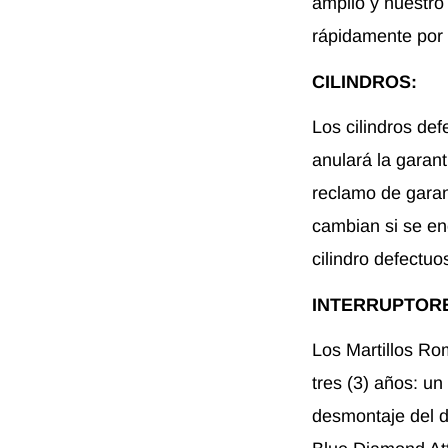
amplio y nuestro
rápidamente por 
CILINDROS:
Los cilindros de
anulará la garant
reclamo de garan
cambian si se en
cilindro defectu
INTERRUPTOR
Los Martillos Ro
tres (3) años: u
desmontaje del d