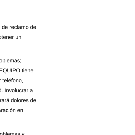
 de reclamo de
btener un
roblemas;
 EQUIPO tiene
 teléfono,
. Involucrar a
rará dolores de
aración en
roblemas y