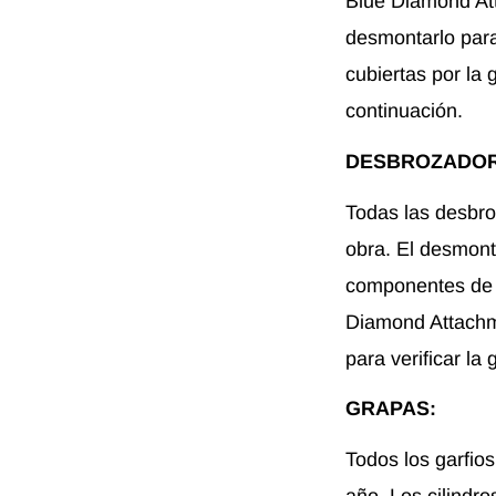
Blue Diamond Att
desmontarlo para
cubiertas por la
continuación.
DESBROZADOR
Todas las desbr
obra. El desmonta
componentes de l
Diamond Attachme
para verificar la 
GRAPAS:
Todos los garfio
año. Los cilindro